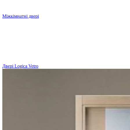
Міжкімнатні двері
Двері Logica Vetro