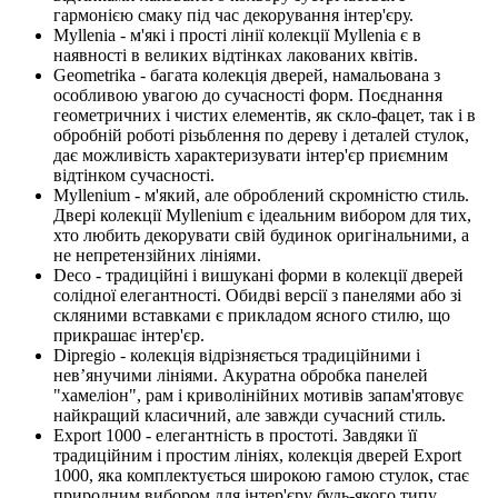
гармонією смаку під час декорування інтер'єру.
Myllenia - м'які і прості лінії колекції Myllenia є в
наявності в великих відтінках лакованих квітів.
Geometrika - багата колекція дверей, намальована з
особливою увагою до сучасності форм. Поєднання
геометричних і чистих елементів, як скло-фацет, так і в
обробній роботі різьблення по дереву і деталей стулок,
дає можливість характеризувати інтер'єр приємним
відтінком сучасності.
Myllenium - м'який, але оброблений скромністю стиль.
Двері колекції Myllenium є ідеальним вибором для тих,
хто любить декорувати свій будинок оригінальними, а
не непретензійних лініями.
Deco - традиційні і вишукані форми в колекції дверей
солідної елегантності. Обидві версії з панелями або зі
скляними вставками є прикладом ясного стилю, що
прикрашає інтер'єр.
Dipregio - колекція відрізняється традиційними і
нев’янучими лініями. Акуратна обробка панелей
"хамеліон", рам і криволінійних мотивів запам'ятовує
найкращий класичний, але завжди сучасний стиль.
Export 1000 - елегантність в простоті. Завдяки її
традиційним і простим лініях, колекція дверей Export
1000, яка комплектується широкою гамою стулок, стає
природним вибором для інтер'єру будь-якого типу.