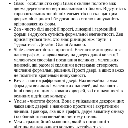
Glass - особливістю серії Glass є скляне полотно між
двома дерев'яними вертикальними стійками. Відсутність
горизонтальних зовнішніх елементів на склі дає цим
дверям лінеарного і бездоганного стилю вишуканість
врівноважених форм.
Zen - чисто білі двері: її прості, лінеарні і гармонійні
форми з'єднують сутність формальної елегантності. Zen
присвячується тим, хто знає різницю між "бути" і
"здаватися". Дизайн: Gianni Arnaudo.
Siute - елегантність в простоті. Елегантне декорування
пантографом, завдяки якому на дверях даної колекції
малюються своєрідні поєднання великих і маленьких
панелей, які разом зі скляними вставками створюють
численні формальні рішення. Прості двері, в яких важко
не помітити крапельки вишуканості.
Kevia - пантографірованні двері. Надзвичайна гамма
форм для великих і маленьких панелей, які малюють
інші поверхні цих лакованих дверей, які є в наявності в
великих відтінках кольору.
Yncisa - чистота форми. Вона є унікальним декором цих
лакованих дверей з навмисно простими і акуратними
лініями. Гравюра, яка як в графіті, дарує відмітну ознаку
і особливість надзвичайно чистому стилю.
Vera - традиційний малюнок, який в поєднанні з
відтінками лакованого кольору зустрічається з