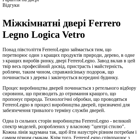
Відгуки
Міжкімнатні двері Ferrero
Legno Logica Vetro
Понад півстоліття FerreroLegno займається тим, що
перетворює один з кращих продуктів природи, дерево, в одне
з кращих виробів ринку, двері FerreroLegno. Завод вклав в цей
твір весь професійний досвід, пристрасть і майстерність,
роблячи, таким чином, справжнісіньку подорож, що
починається з дерева і закінчується всередині будинку.
Процес виробництва дверей починається з ретельного відбору
сировини, що призводить до отримання кращого, що
пропонує природа. Технологічні обробки, що проводяться
FerreroLegno в процесі виробництва дверей, призначені для
забезпечення тривалого терміну служби дверей.
Одна із сильних сторін виробництва FerreroLegno - великий
спектр моделей, розроблених у власному "центрі стилю".
Кожна лінія задумана так, щоб йти назустріч різним потребам і
самим різним смакам. Крім того, FerreroLegno співпрацює з