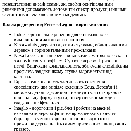
позаштатними дизайнерами, які своїми оригінальними
рішеннями допомагають доповнити спектр продукції іншими
елегантними і ексклюзивними моделями.
Колекції дверей від FerreroLegno - короткий опис:
Indue - оригінальне рішення для оптимального
використання житлового простору.
Nexa - лінія дверей з глухими стулками, облицьованими
деревом з горизонтальними прожилками.
Nexa Luce - лінія дверей з вставками з матованого скла і
з алюмінієвим профілем. Сучасне дерево. Приховані
петлі. Вишукана компланарність, збагачена алюмінієвим
профілем, завдяки якому стулка відрізняється від
карниза.
Equa - компланарність частин - ось естетична
своєрідність, яка виділяє колекцію Equa. Дерев'яні і
металеві деталі гармонійно поєднуються і створюють
оригінальну форму стулки, поверхня якої завжди є
гладкою і шліфованою.
Intaglio - дорогоцінні різьблені роботи на масиві
намалюють нерельєфний набір маленьких панелей і
бордюрів з метою задовольнити погляд красою
прожилок дерева навіть самих прихованих і вишуканих
гравюр.