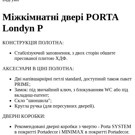
Міжкімнатні двері PORTA
Londyn P
КОНСТРУКЦІЯ ПОЛОТНА:
Стабілізуючий заповнення, з двох сторін обшите
пресованої плитою ХДФ.
АКСЕСУАРИ В ЦІНІ ПОЛОТНА:
Дві напівшарнірні петлі standard, доступний також пакет
PRIME;
Замок: під звичайний ключ, з блокуванням WC або під
вкладиш-патент;
Скло "шиншила";
Кругла ручка (для пересувних дверей).
ДВЕРНІ КОРОБКИ:
Рекомендовані дверні коробки з чвертю - Porta SYSTEM
в покритті Portadecor і MINIMAX в покритті Portadecor.