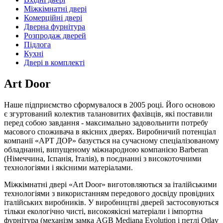
Міжкімнатні двері
Комерційні двері
Дверна фурнітура
Розпродаж дверей
Підлога
Кухні
Двері в комплекті
Art Door
Наше підприємство сформувалося в 2005 році. Його основою
є згуртований колектив талановитих фахівців, які поставили
перед собою завдання - максимально задовольнити потребу
масового споживача в якісних дверях. Виробничий потенціал
компанії «АРТ ДОР» базується на сучасному спеціалізованому
обладнанні, випущеному міжнародною компанією Barberan
(Німеччина, Іспанія, Італія), в поєднанні з високоточними
технологіями і якісними матеріалами.
Міжкімнатні двері «Art Door» виготовляються за італійськими
технологіями з використанням передового досвіду провідних
італійських виробників. У виробництві дверей застосовуються
тільки екологічно чисті, високоякісні матеріали і імпортна
фурнітура (механізм замка AGB Mediana Evolution і петлі Otlav