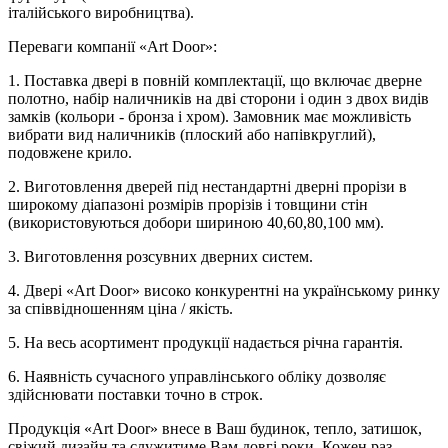
італійського виробництва).
Переваги компанії «Art Door»:
1. Поставка двері в повній комплектації, що включає дверне
полотно, набір наличників на дві сторони і один з двох видів
замків (кольори - бронза і хром). Замовник має можливість
вибрати вид наличників (плоский або напівкруглий),
подовжене крило.
2. Виготовлення дверей під нестандартні дверні прорізи в
широкому діапазоні розмірів прорізів і товщини стін
(використовуються добори шириною 40,60,80,100 мм).
3. Виготовлення розсувних дверних систем.
4. Двері «Art Door» високо конкурентні на українському ринку
за співвідношенням ціна / якість.
5. На весь асортимент продукції надається річна гарантія.
6. Наявність сучасного управлінського обліку дозволяє
здійснювати поставки точно в строк.
Продукція «Art Door» внесе в Ваш будинок, тепло, затишок,
свіжий дизайн та служитиме Вам довгі роки. Кожен раз,